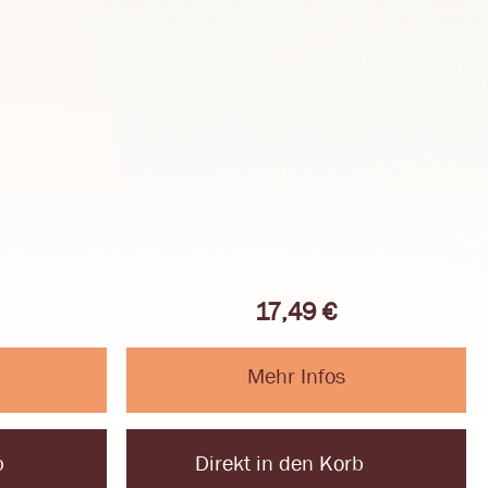
17,49
€
Mehr Infos
b
Direkt in den Korb