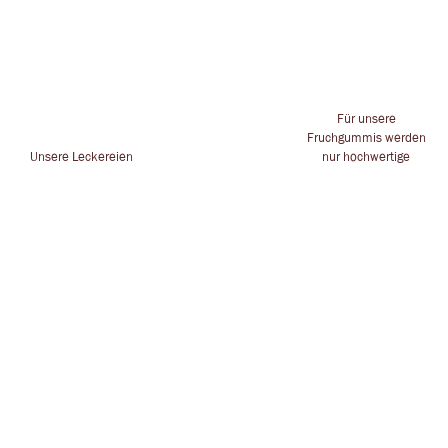
Für unsere
Fruchgummis werden
Unsere Leckereien
nur hochwertige
stammen von
Alle Kreationen
Zutaten und
namhaften
handgesteckt für dich
Inhaltstoffe
Herstellern
in Leverkusen
verwendet