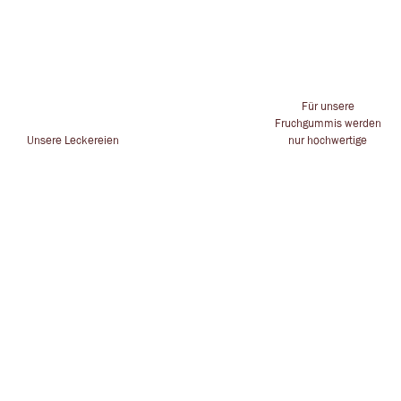
Für unsere
Fruchgummis werden
Unsere Leckereien
nur hochwertige
stammen von
Alle Kreationen
Zutaten und
namhaften
handgesteckt für dich
Inhaltstoffe
Herstellern
in Leverkusen
verwendet