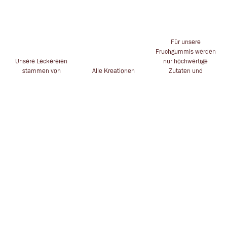
Für unsere
Fruchgummis werden
Unsere Leckereien
nur hochwertige
stammen von
Alle Kreationen
Zutaten und
namhaften
handgesteckt für dich
Inhaltstoffe
Herstellern
in Leverkusen
verwendet
ZAUBERHAFTES
POSTADRESSE