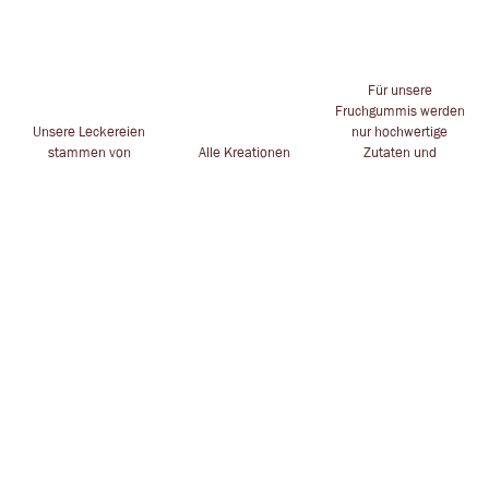
Für unsere
Fruchgummis werden
Unsere Leckereien
nur hochwertige
stammen von
Alle Kreationen
Zutaten und
namhaften
handgesteckt für dich
Inhaltstoffe
Herstellern
in Leverkusen
verwendet
ZAUBERHAFTES
POSTADRESSE