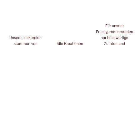
Für unsere
Fruchgummis werden
Unsere Leckereien
nur hochwertige
stammen von
Alle Kreationen
Zutaten und
namhaften
handgesteckt für dich
Inhaltstoffe
Herstellern
in Leverkusen
verwendet
ZAUBERHAFTES
POSTADRESSE