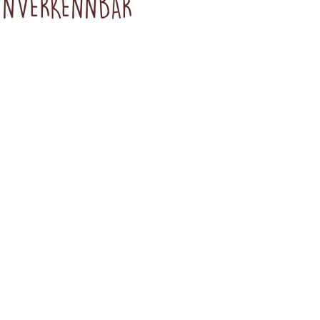
 UNVERKENNBAR
Für unsere Fruchgummis
werden nur hochwertige