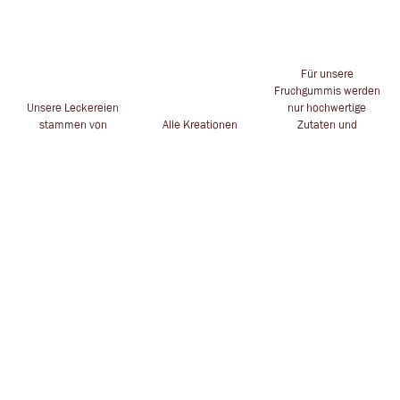
Für unsere
Fruchgummis werden
Unsere Leckereien
nur hochwertige
stammen von
Alle Kreationen
Zutaten und
namhaften
handgesteckt für dich
Inhaltstoffe
Herstellern
in Leverkusen
verwendet
ZAUBERHAFTES
POSTADRESSE