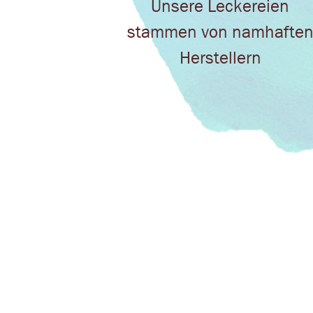
Unsere Leckereien
stammen von namhafte
Herstellern