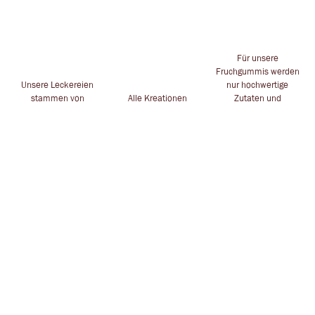
Für unsere
Fruchgummis werden
Unsere Leckereien
nur hochwertige
stammen von
Alle Kreationen
Zutaten und
namhaften
handgesteckt für dich
Inhaltstoffe
Herstellern
in Leverkusen
verwendet
ZAUBERHAFTES
POSTADRESSE