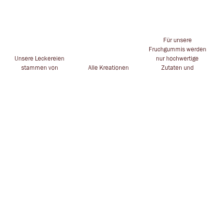
Für unsere
Fruchgummis werden
Unsere Leckereien
nur hochwertige
stammen von
Alle Kreationen
Zutaten und
namhaften
handgesteckt für dich
Inhaltstoffe
Herstellern
in Leverkusen
verwendet
ZAUBERHAFTES
POSTADRESSE