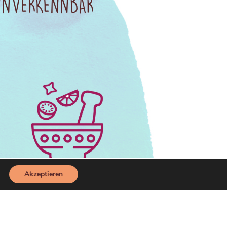
 UNVERKENNBAR
Akzeptieren
Für unsere Fruchgummis
werden nur hochwertige