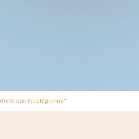
ktorte aus Fruchtgummi“