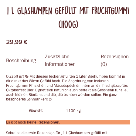
1 L GLASHUMPEN GEFÜLLT MIT FRUCHTGUMMI
(1100G)
29,99
€
Zusätzliche
Rezensionen
Beschreibung
Informationen
(0)
O Zapft is‘! 🍻 Mit diesem lecker gefüllten 1 Liter Bierhumpen kommt in
dir direkt das Wiesn-Gefühl hoch. Die Anordnung von leckeren
Fruchtgummi Pfirsichen und Mäusespeck erinnern an ein frischgezapftes
Oktoberfest Bier. Eignet sich natürlich auch perfekt als Geschenk für alle,
auch kleinen Bierfans und die, die es noch werden sollen. Ein ganz
besonderes Schmankerl! 🍺
Gewicht
1100 kg
Es gibt noch keine Rezensionen.
Schreibe die erste Rezension für „1 L Glashumpen gefüllt mit