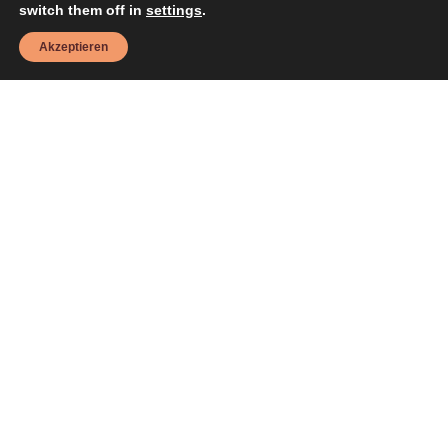
switch them off in
settings
.
Akzeptieren
Handgefertigte Fruchtgummi Torte „Schlange“ (1,158 KG)